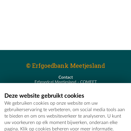
© Erfgoedbank Meetjesland
Contact
Erfgoedcel Meetjesland - COMEET
Pastoor De Nevestraat 8
9900 Eeklo
Deze website gebruikt cookies
T - 09 373 75 96
We gebruiken cookies op onze website om uw
E -
erfgoedcel@comeet.be
gebruikerservaring te verbeteren, om social media tools aan
te bieden en om ons websiteverkeer te analyseren. U kunt
uw voorkeuren op elk moment bijwerken, onderaan elke
pagina. Klik op cookies beheren voor meer informatie.