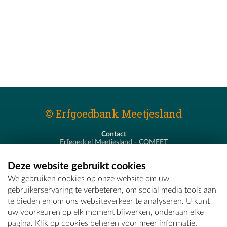
© Erfgoedbank Meetjesland
Contact
Erfgoedcel Meetjesland - COMEET
Pastoor De Nevestraat 8
9900 Eeklo
Deze website gebruikt cookies
T - 09 373 75 96
We gebruiken cookies op onze website om uw
E -
erfgoedcel@comeet.be
gebruikerservaring te verbeteren, om social media tools aan
te bieden en om ons websiteverkeer te analyseren. U kunt
uw voorkeuren op elk moment bijwerken, onderaan elke
pagina. Klik op cookies beheren voor meer informatie.