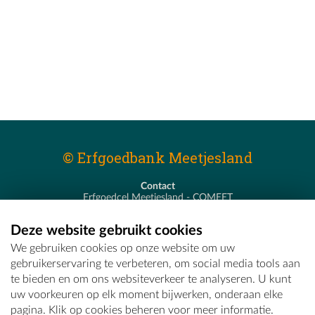
© Erfgoedbank Meetjesland
Contact
Erfgoedcel Meetjesland - COMEET
Pastoor De Nevestraat 8
9900 Eeklo
Deze website gebruikt cookies
T - 09 373 75 96
We gebruiken cookies op onze website om uw
E -
erfgoedcel@comeet.be
gebruikerservaring te verbeteren, om social media tools aan
te bieden en om ons websiteverkeer te analyseren. U kunt
uw voorkeuren op elk moment bijwerken, onderaan elke
pagina. Klik op cookies beheren voor meer informatie.