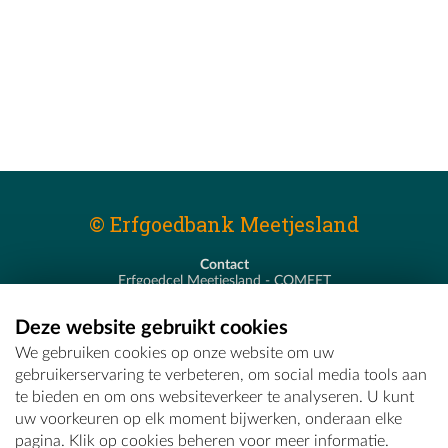
© Erfgoedbank Meetjesland
Contact
Erfgoedcel Meetjesland - COMEET
Pastoor De Nevestraat 8
9900 Eeklo
Deze website gebruikt cookies
T - 09 373 75 96
We gebruiken cookies op onze website om uw
E -
erfgoedcel@comeet.be
gebruikerservaring te verbeteren, om social media tools aan
te bieden en om ons websiteverkeer te analyseren. U kunt
uw voorkeuren op elk moment bijwerken, onderaan elke
pagina. Klik op cookies beheren voor meer informatie.