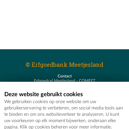
© Erfgoedbank Meetjesland
Contact
Erfgoedcel Meetjesland - COMEET
Pastoor De Nevestraat 8
9900 Eeklo
Deze website gebruikt cookies
T - 09 373 75 96
We gebruiken cookies op onze website om uw
E -
erfgoedcel@comeet.be
gebruikerservaring te verbeteren, om social media tools aan
te bieden en om ons websiteverkeer te analyseren. U kunt
uw voorkeuren op elk moment bijwerken, onderaan elke
pagina. Klik op cookies beheren voor meer informatie.