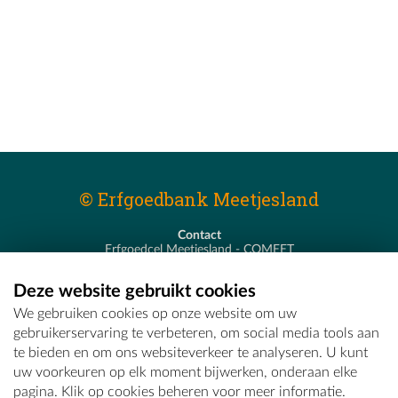
© Erfgoedbank Meetjesland
Contact
Erfgoedcel Meetjesland - COMEET
Pastoor De Nevestraat 8
9900 Eeklo
Deze website gebruikt cookies
T - 09 373 75 96
We gebruiken cookies op onze website om uw
E -
erfgoedcel@comeet.be
gebruikerservaring te verbeteren, om social media tools aan
te bieden en om ons websiteverkeer te analyseren. U kunt
uw voorkeuren op elk moment bijwerken, onderaan elke
pagina. Klik op cookies beheren voor meer informatie.