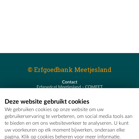
© Erfgoedbank Meetjesland
Contact
Erfgoedcel Meetjesland - COMEET
Pastoor De Nevestraat 8
9900 Eeklo
Deze website gebruikt cookies
T - 09 373 75 96
We gebruiken cookies op onze website om uw
E -
erfgoedcel@comeet.be
gebruikerservaring te verbeteren, om social media tools aan
te bieden en om ons websiteverkeer te analyseren. U kunt
uw voorkeuren op elk moment bijwerken, onderaan elke
pagina. Klik op cookies beheren voor meer informatie.