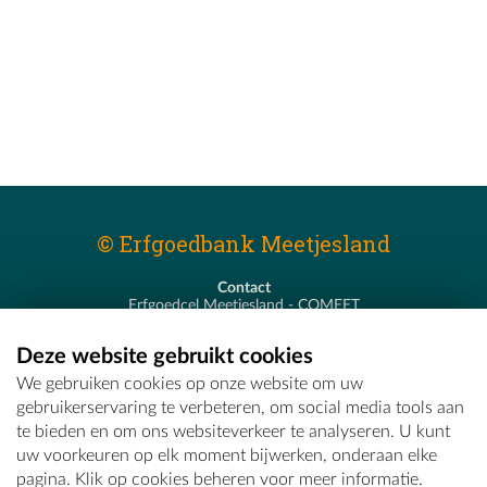
© Erfgoedbank Meetjesland
Contact
Erfgoedcel Meetjesland - COMEET
Pastoor De Nevestraat 8
9900 Eeklo
Deze website gebruikt cookies
T - 09 373 75 96
We gebruiken cookies op onze website om uw
E -
erfgoedcel@comeet.be
gebruikerservaring te verbeteren, om social media tools aan
te bieden en om ons websiteverkeer te analyseren. U kunt
uw voorkeuren op elk moment bijwerken, onderaan elke
pagina. Klik op cookies beheren voor meer informatie.