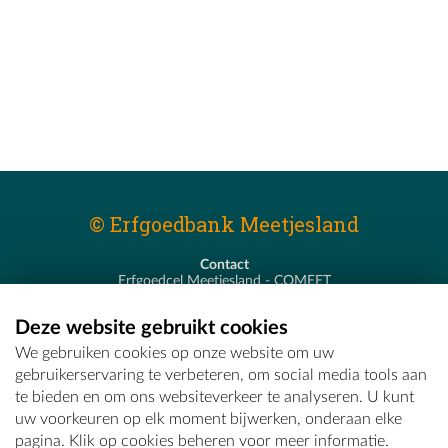
© Erfgoedbank Meetjesland
Contact
Erfgoedcel Meetjesland - COMEET
Pastoor De Nevestraat 8
9900 Eeklo
Deze website gebruikt cookies
T - 09 373 75 96
We gebruiken cookies op onze website om uw
E -
erfgoedcel@comeet.be
gebruikerservaring te verbeteren, om social media tools aan
te bieden en om ons websiteverkeer te analyseren. U kunt
uw voorkeuren op elk moment bijwerken, onderaan elke
pagina. Klik op cookies beheren voor meer informatie.