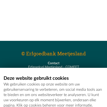
© Erfgoedbank Meetjesland
Contact
Erfgoedcel Meetjesland - COMEET
Pastoor De Nevestraat 8
9900 Eeklo
Deze website gebruikt cookies
T - 09 373 75 96
We gebruiken cookies op onze website om uw
E -
erfgoedcel@comeet.be
gebruikerservaring te verbeteren, om social media tools aan
te bieden en om ons websiteverkeer te analyseren. U kunt
uw voorkeuren op elk moment bijwerken, onderaan elke
pagina. Klik op cookies beheren voor meer informatie.