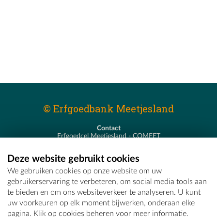
© Erfgoedbank Meetjesland
Contact
Erfgoedcel Meetjesland - COMEET
Pastoor De Nevestraat 8
9900 Eeklo
Deze website gebruikt cookies
T - 09 373 75 96
We gebruiken cookies op onze website om uw
E -
erfgoedcel@comeet.be
gebruikerservaring te verbeteren, om social media tools aan
te bieden en om ons websiteverkeer te analyseren. U kunt
uw voorkeuren op elk moment bijwerken, onderaan elke
pagina. Klik op cookies beheren voor meer informatie.