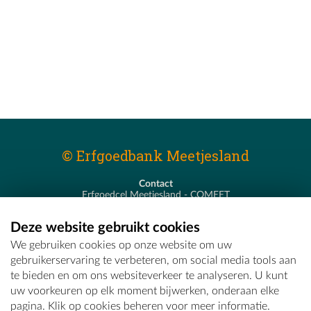
© Erfgoedbank Meetjesland
Contact
Erfgoedcel Meetjesland - COMEET
Pastoor De Nevestraat 8
9900 Eeklo
Deze website gebruikt cookies
T - 09 373 75 96
We gebruiken cookies op onze website om uw
E -
erfgoedcel@comeet.be
gebruikerservaring te verbeteren, om social media tools aan
te bieden en om ons websiteverkeer te analyseren. U kunt
uw voorkeuren op elk moment bijwerken, onderaan elke
pagina. Klik op cookies beheren voor meer informatie.