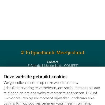
© Erfgoedbank Meetjesland
Contact
Erfgoedcel Meetjesland - COMEET
Pastoor De Nevestraat 8
9900 Eeklo
Deze website gebruikt cookies
T - 09 373 75 96
We gebruiken cookies op onze website om uw
E -
erfgoedcel@comeet.be
gebruikerservaring te verbeteren, om social media tools aan
te bieden en om ons websiteverkeer te analyseren. U kunt
uw voorkeuren op elk moment bijwerken, onderaan elke
pagina. Klik op cookies beheren voor meer informatie.