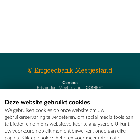
© Erfgoedbank Meetjesland
Contact
Erfgoedcel Meetjesland - COMEET
Pastoor De Nevestraat 8
9900 Eeklo
Deze website gebruikt cookies
T - 09 373 75 96
We gebruiken cookies op onze website om uw
E -
erfgoedcel@comeet.be
gebruikerservaring te verbeteren, om social media tools aan
te bieden en om ons websiteverkeer te analyseren. U kunt
uw voorkeuren op elk moment bijwerken, onderaan elke
pagina. Klik op cookies beheren voor meer informatie.