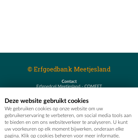
© Erfgoedbank Meetjesland
Contact
Erfgoedcel Meetjesland - COMEET
Pastoor De Nevestraat 8
9900 Eeklo
Deze website gebruikt cookies
T - 09 373 75 96
We gebruiken cookies op onze website om uw
E -
erfgoedcel@comeet.be
gebruikerservaring te verbeteren, om social media tools aan
te bieden en om ons websiteverkeer te analyseren. U kunt
uw voorkeuren op elk moment bijwerken, onderaan elke
pagina. Klik op cookies beheren voor meer informatie.