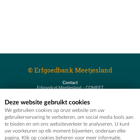
© Erfgoedbank Meetjesland
Contact
Erfgoedcel Meetjesland - COMEET
Pastoor De Nevestraat 8
9900 Eeklo
Deze website gebruikt cookies
T - 09 373 75 96
We gebruiken cookies op onze website om uw
E -
erfgoedcel@comeet.be
gebruikerservaring te verbeteren, om social media tools aan
te bieden en om ons websiteverkeer te analyseren. U kunt
uw voorkeuren op elk moment bijwerken, onderaan elke
pagina. Klik op cookies beheren voor meer informatie.