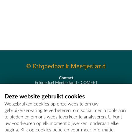
© Erfgoedbank Meetjesland
Contact
Erfgoedcel Meetjesland - COMEET
Pastoor De Nevestraat 8
9900 Eeklo
Deze website gebruikt cookies
T - 09 373 75 96
We gebruiken cookies op onze website om uw
E -
erfgoedcel@comeet.be
gebruikerservaring te verbeteren, om social media tools aan
te bieden en om ons websiteverkeer te analyseren. U kunt
uw voorkeuren op elk moment bijwerken, onderaan elke
pagina. Klik op cookies beheren voor meer informatie.