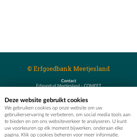
© Erfgoedbank Meetjesland
Contact
Erfgoedcel Meetjesland - COMEET
Pastoor De Nevestraat 8
9900 Eeklo
Deze website gebruikt cookies
T - 09 373 75 96
We gebruiken cookies op onze website om uw
E -
erfgoedcel@comeet.be
gebruikerservaring te verbeteren, om social media tools aan
te bieden en om ons websiteverkeer te analyseren. U kunt
uw voorkeuren op elk moment bijwerken, onderaan elke
pagina. Klik op cookies beheren voor meer informatie.