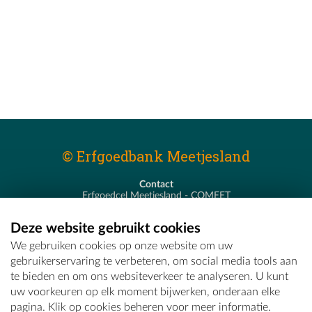
© Erfgoedbank Meetjesland
Contact
Erfgoedcel Meetjesland - COMEET
Pastoor De Nevestraat 8
9900 Eeklo
Deze website gebruikt cookies
T - 09 373 75 96
We gebruiken cookies op onze website om uw
E -
erfgoedcel@comeet.be
gebruikerservaring te verbeteren, om social media tools aan
te bieden en om ons websiteverkeer te analyseren. U kunt
uw voorkeuren op elk moment bijwerken, onderaan elke
pagina. Klik op cookies beheren voor meer informatie.