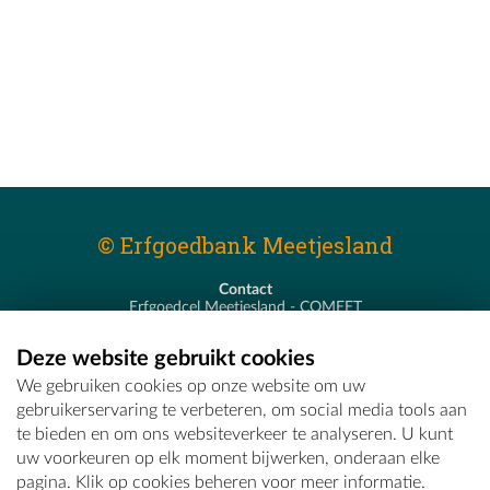
© Erfgoedbank Meetjesland
Contact
Erfgoedcel Meetjesland - COMEET
Pastoor De Nevestraat 8
9900 Eeklo
Deze website gebruikt cookies
T - 09 373 75 96
We gebruiken cookies op onze website om uw
E -
erfgoedcel@comeet.be
gebruikerservaring te verbeteren, om social media tools aan
te bieden en om ons websiteverkeer te analyseren. U kunt
uw voorkeuren op elk moment bijwerken, onderaan elke
pagina. Klik op cookies beheren voor meer informatie.