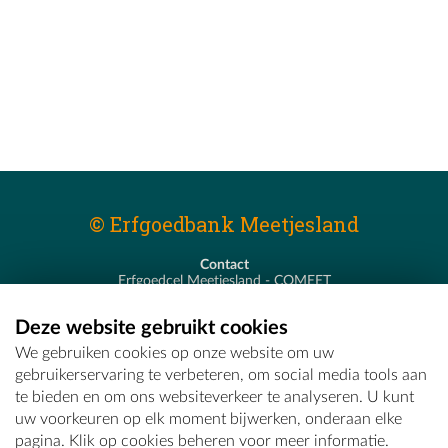
© Erfgoedbank Meetjesland
Contact
Erfgoedcel Meetjesland - COMEET
Pastoor De Nevestraat 8
9900 Eeklo
Deze website gebruikt cookies
T - 09 373 75 96
We gebruiken cookies op onze website om uw
E -
erfgoedcel@comeet.be
gebruikerservaring te verbeteren, om social media tools aan
te bieden en om ons websiteverkeer te analyseren. U kunt
uw voorkeuren op elk moment bijwerken, onderaan elke
pagina. Klik op cookies beheren voor meer informatie.