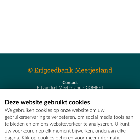
© Erfgoedbank Meetjesland
Contact
Erfgoedcel Meetjesland - COMEET
Pastoor De Nevestraat 8
9900 Eeklo
Deze website gebruikt cookies
T - 09 373 75 96
We gebruiken cookies op onze website om uw
E -
erfgoedcel@comeet.be
gebruikerservaring te verbeteren, om social media tools aan
te bieden en om ons websiteverkeer te analyseren. U kunt
uw voorkeuren op elk moment bijwerken, onderaan elke
pagina. Klik op cookies beheren voor meer informatie.