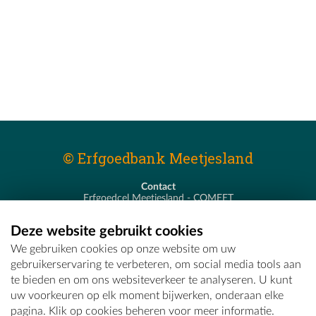
© Erfgoedbank Meetjesland
Contact
Erfgoedcel Meetjesland - COMEET
Pastoor De Nevestraat 8
9900 Eeklo
Deze website gebruikt cookies
T - 09 373 75 96
We gebruiken cookies op onze website om uw
E -
erfgoedcel@comeet.be
gebruikerservaring te verbeteren, om social media tools aan
te bieden en om ons websiteverkeer te analyseren. U kunt
uw voorkeuren op elk moment bijwerken, onderaan elke
pagina. Klik op cookies beheren voor meer informatie.