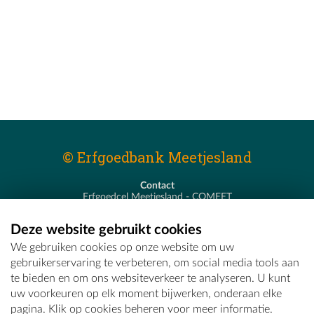
© Erfgoedbank Meetjesland
Contact
Erfgoedcel Meetjesland - COMEET
Pastoor De Nevestraat 8
9900 Eeklo
Deze website gebruikt cookies
T - 09 373 75 96
We gebruiken cookies op onze website om uw
E -
erfgoedcel@comeet.be
gebruikerservaring te verbeteren, om social media tools aan
te bieden en om ons websiteverkeer te analyseren. U kunt
uw voorkeuren op elk moment bijwerken, onderaan elke
pagina. Klik op cookies beheren voor meer informatie.