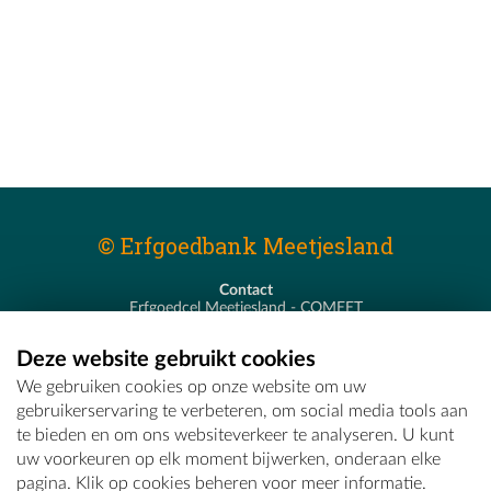
© Erfgoedbank Meetjesland
Contact
Erfgoedcel Meetjesland - COMEET
Pastoor De Nevestraat 8
9900 Eeklo
Deze website gebruikt cookies
T - 09 373 75 96
We gebruiken cookies op onze website om uw
E -
erfgoedcel@comeet.be
gebruikerservaring te verbeteren, om social media tools aan
te bieden en om ons websiteverkeer te analyseren. U kunt
uw voorkeuren op elk moment bijwerken, onderaan elke
pagina. Klik op cookies beheren voor meer informatie.