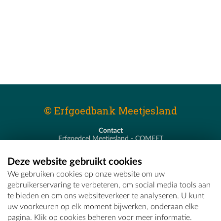
© Erfgoedbank Meetjesland
Contact
Erfgoedcel Meetjesland - COMEET
Pastoor De Nevestraat 8
9900 Eeklo
Deze website gebruikt cookies
T - 09 373 75 96
We gebruiken cookies op onze website om uw
E -
erfgoedcel@comeet.be
gebruikerservaring te verbeteren, om social media tools aan
te bieden en om ons websiteverkeer te analyseren. U kunt
uw voorkeuren op elk moment bijwerken, onderaan elke
pagina. Klik op cookies beheren voor meer informatie.