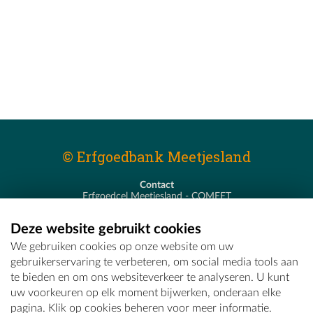
© Erfgoedbank Meetjesland
Contact
Erfgoedcel Meetjesland - COMEET
Pastoor De Nevestraat 8
9900 Eeklo
Deze website gebruikt cookies
T - 09 373 75 96
We gebruiken cookies op onze website om uw
E -
erfgoedcel@comeet.be
gebruikerservaring te verbeteren, om social media tools aan
te bieden en om ons websiteverkeer te analyseren. U kunt
uw voorkeuren op elk moment bijwerken, onderaan elke
pagina. Klik op cookies beheren voor meer informatie.