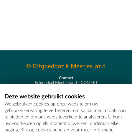
© Erfgoedbank Meetjesland
Contact
Erfgoedcel Meetjesland - COMEET
Pastoor De Nevestraat 8
9900 Eeklo
Deze website gebruikt cookies
T - 09 373 75 96
We gebruiken cookies op onze website om uw
E -
erfgoedcel@comeet.be
gebruikerservaring te verbeteren, om social media tools aan
te bieden en om ons websiteverkeer te analyseren. U kunt
uw voorkeuren op elk moment bijwerken, onderaan elke
pagina. Klik op cookies beheren voor meer informatie.