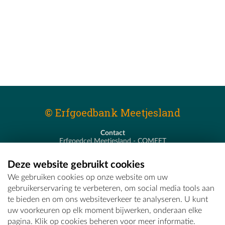
© Erfgoedbank Meetjesland
Contact
Erfgoedcel Meetjesland - COMEET
Pastoor De Nevestraat 8
9900 Eeklo
Deze website gebruikt cookies
T - 09 373 75 96
We gebruiken cookies op onze website om uw
E -
erfgoedcel@comeet.be
gebruikerservaring te verbeteren, om social media tools aan
te bieden en om ons websiteverkeer te analyseren. U kunt
uw voorkeuren op elk moment bijwerken, onderaan elke
pagina. Klik op cookies beheren voor meer informatie.