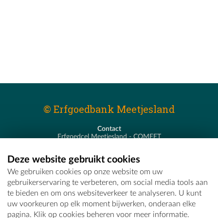
© Erfgoedbank Meetjesland
Contact
Erfgoedcel Meetjesland - COMEET
Pastoor De Nevestraat 8
9900 Eeklo
Deze website gebruikt cookies
T - 09 373 75 96
We gebruiken cookies op onze website om uw
E -
erfgoedcel@comeet.be
gebruikerservaring te verbeteren, om social media tools aan
te bieden en om ons websiteverkeer te analyseren. U kunt
uw voorkeuren op elk moment bijwerken, onderaan elke
pagina. Klik op cookies beheren voor meer informatie.