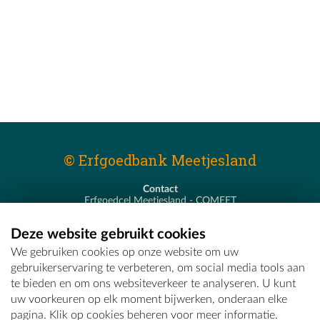
© Erfgoedbank Meetjesland
Contact
Erfgoedcel Meetjesland - COMEET
Pastoor De Nevestraat 8
9900 Eeklo
Deze website gebruikt cookies
T - 09 373 75 96
We gebruiken cookies op onze website om uw
E -
erfgoedcel@comeet.be
gebruikerservaring te verbeteren, om social media tools aan
te bieden en om ons websiteverkeer te analyseren. U kunt
uw voorkeuren op elk moment bijwerken, onderaan elke
pagina. Klik op cookies beheren voor meer informatie.