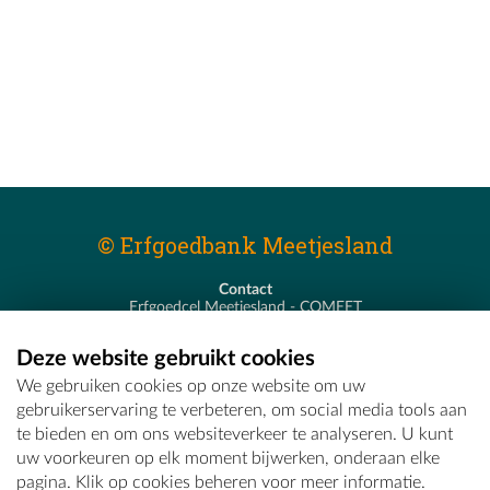
© Erfgoedbank Meetjesland
Contact
Erfgoedcel Meetjesland - COMEET
Pastoor De Nevestraat 8
9900 Eeklo
Deze website gebruikt cookies
T - 09 373 75 96
We gebruiken cookies op onze website om uw
E -
erfgoedcel@comeet.be
gebruikerservaring te verbeteren, om social media tools aan
te bieden en om ons websiteverkeer te analyseren. U kunt
uw voorkeuren op elk moment bijwerken, onderaan elke
pagina. Klik op cookies beheren voor meer informatie.