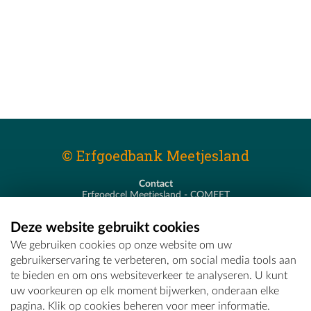
© Erfgoedbank Meetjesland
Contact
Erfgoedcel Meetjesland - COMEET
Pastoor De Nevestraat 8
9900 Eeklo
Deze website gebruikt cookies
T - 09 373 75 96
We gebruiken cookies op onze website om uw
E -
erfgoedcel@comeet.be
gebruikerservaring te verbeteren, om social media tools aan
te bieden en om ons websiteverkeer te analyseren. U kunt
uw voorkeuren op elk moment bijwerken, onderaan elke
pagina. Klik op cookies beheren voor meer informatie.