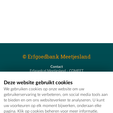
© Erfgoedbank Meetjesland
Contact
Erfgoedcel Meetjesland - COMEET
Pastoor De Nevestraat 8
9900 Eeklo
Deze website gebruikt cookies
T - 09 373 75 96
We gebruiken cookies op onze website om uw
E -
erfgoedcel@comeet.be
gebruikerservaring te verbeteren, om social media tools aan
te bieden en om ons websiteverkeer te analyseren. U kunt
uw voorkeuren op elk moment bijwerken, onderaan elke
pagina. Klik op cookies beheren voor meer informatie.