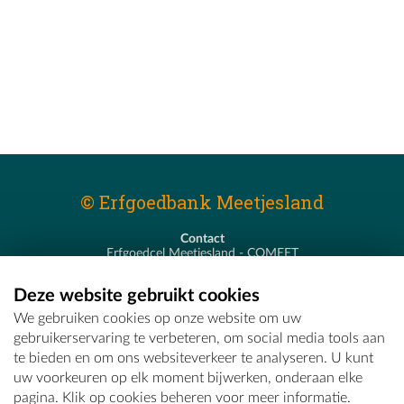
© Erfgoedbank Meetjesland
Contact
Erfgoedcel Meetjesland - COMEET
Pastoor De Nevestraat 8
9900 Eeklo
Deze website gebruikt cookies
T - 09 373 75 96
We gebruiken cookies op onze website om uw
E -
erfgoedcel@comeet.be
gebruikerservaring te verbeteren, om social media tools aan
te bieden en om ons websiteverkeer te analyseren. U kunt
uw voorkeuren op elk moment bijwerken, onderaan elke
pagina. Klik op cookies beheren voor meer informatie.