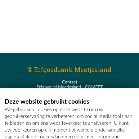
© Erfgoedbank Meetjesland
Contact
Erfgoedcel Meetjesland - COMEET
Pastoor De Nevestraat 8
9900 Eeklo
Deze website gebruikt cookies
T - 09 373 75 96
We gebruiken cookies op onze website om uw
E -
erfgoedcel@comeet.be
gebruikerservaring te verbeteren, om social media tools aan
te bieden en om ons websiteverkeer te analyseren. U kunt
uw voorkeuren op elk moment bijwerken, onderaan elke
pagina. Klik op cookies beheren voor meer informatie.