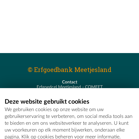
© Erfgoedbank Meetjesland
Contact
Erfgoedcel Meetjesland - COMEET
Pastoor De Nevestraat 8
9900 Eeklo
Deze website gebruikt cookies
T - 09 373 75 96
We gebruiken cookies op onze website om uw
E -
erfgoedcel@comeet.be
gebruikerservaring te verbeteren, om social media tools aan
te bieden en om ons websiteverkeer te analyseren. U kunt
uw voorkeuren op elk moment bijwerken, onderaan elke
pagina. Klik op cookies beheren voor meer informatie.