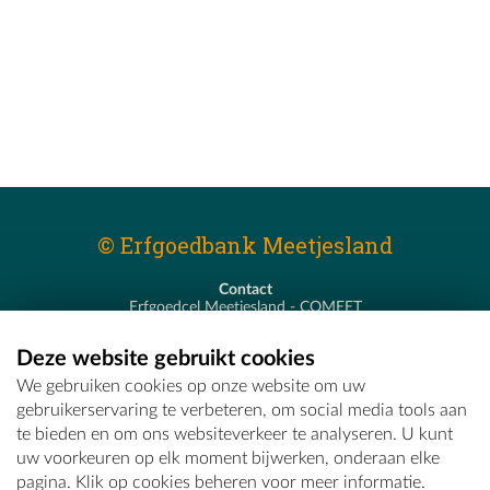
© Erfgoedbank Meetjesland
Contact
Erfgoedcel Meetjesland - COMEET
Pastoor De Nevestraat 8
9900 Eeklo
Deze website gebruikt cookies
T - 09 373 75 96
We gebruiken cookies op onze website om uw
E -
erfgoedcel@comeet.be
gebruikerservaring te verbeteren, om social media tools aan
te bieden en om ons websiteverkeer te analyseren. U kunt
uw voorkeuren op elk moment bijwerken, onderaan elke
pagina. Klik op cookies beheren voor meer informatie.