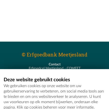
© Erfgoedbank Meetjesland
Contact
Erfgoedcel Meetjesland - COMEET
Pastoor De Nevestraat 8
9900 Eeklo
Deze website gebruikt cookies
T - 09 373 75 96
We gebruiken cookies op onze website om uw
E -
erfgoedcel@comeet.be
gebruikerservaring te verbeteren, om social media tools aan
te bieden en om ons websiteverkeer te analyseren. U kunt
uw voorkeuren op elk moment bijwerken, onderaan elke
pagina. Klik op cookies beheren voor meer informatie.