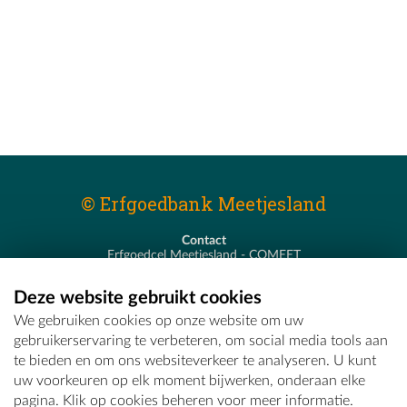
© Erfgoedbank Meetjesland
Contact
Erfgoedcel Meetjesland - COMEET
Pastoor De Nevestraat 8
9900 Eeklo
Deze website gebruikt cookies
T - 09 373 75 96
We gebruiken cookies op onze website om uw
E -
erfgoedcel@comeet.be
gebruikerservaring te verbeteren, om social media tools aan
te bieden en om ons websiteverkeer te analyseren. U kunt
uw voorkeuren op elk moment bijwerken, onderaan elke
pagina. Klik op cookies beheren voor meer informatie.