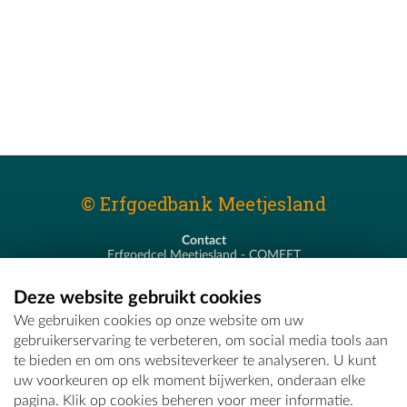
© Erfgoedbank Meetjesland
Contact
Erfgoedcel Meetjesland - COMEET
Pastoor De Nevestraat 8
9900 Eeklo
Deze website gebruikt cookies
T - 09 373 75 96
We gebruiken cookies op onze website om uw
E -
erfgoedcel@comeet.be
gebruikerservaring te verbeteren, om social media tools aan
te bieden en om ons websiteverkeer te analyseren. U kunt
uw voorkeuren op elk moment bijwerken, onderaan elke
pagina. Klik op cookies beheren voor meer informatie.