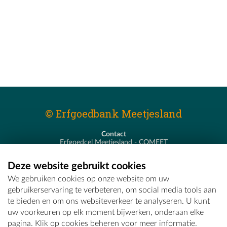
© Erfgoedbank Meetjesland
Contact
Erfgoedcel Meetjesland - COMEET
Pastoor De Nevestraat 8
9900 Eeklo
Deze website gebruikt cookies
T - 09 373 75 96
We gebruiken cookies op onze website om uw
E -
erfgoedcel@comeet.be
gebruikerservaring te verbeteren, om social media tools aan
te bieden en om ons websiteverkeer te analyseren. U kunt
uw voorkeuren op elk moment bijwerken, onderaan elke
pagina. Klik op cookies beheren voor meer informatie.