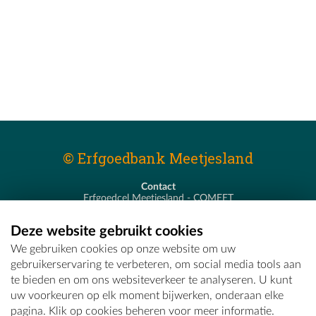
© Erfgoedbank Meetjesland
Contact
Erfgoedcel Meetjesland - COMEET
Pastoor De Nevestraat 8
9900 Eeklo
Deze website gebruikt cookies
T - 09 373 75 96
We gebruiken cookies op onze website om uw
E -
erfgoedcel@comeet.be
gebruikerservaring te verbeteren, om social media tools aan
te bieden en om ons websiteverkeer te analyseren. U kunt
uw voorkeuren op elk moment bijwerken, onderaan elke
pagina. Klik op cookies beheren voor meer informatie.