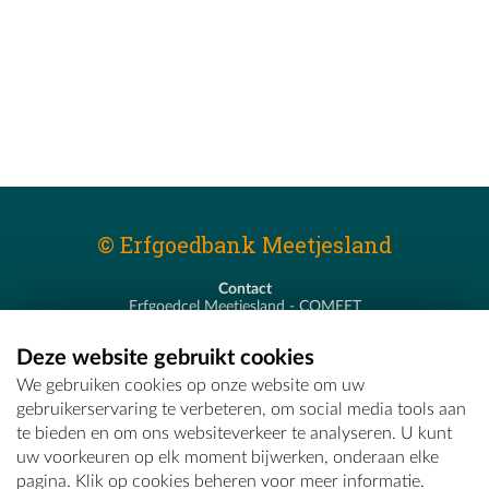
© Erfgoedbank Meetjesland
Contact
Erfgoedcel Meetjesland - COMEET
Pastoor De Nevestraat 8
9900 Eeklo
Deze website gebruikt cookies
T - 09 373 75 96
We gebruiken cookies op onze website om uw
E -
erfgoedcel@comeet.be
gebruikerservaring te verbeteren, om social media tools aan
te bieden en om ons websiteverkeer te analyseren. U kunt
uw voorkeuren op elk moment bijwerken, onderaan elke
pagina. Klik op cookies beheren voor meer informatie.