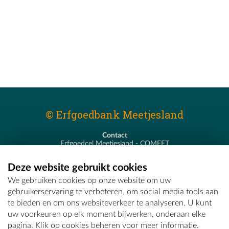
© Erfgoedbank Meetjesland
Contact
Erfgoedcel Meetjesland - COMEET
Pastoor De Nevestraat 8
9900 Eeklo
Deze website gebruikt cookies
T - 09 373 75 96
We gebruiken cookies op onze website om uw
E -
erfgoedcel@comeet.be
gebruikerservaring te verbeteren, om social media tools aan
te bieden en om ons websiteverkeer te analyseren. U kunt
uw voorkeuren op elk moment bijwerken, onderaan elke
pagina. Klik op cookies beheren voor meer informatie.