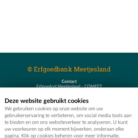
© Erfgoedbank Meetjesland
Contact
Erfgoedcel Meetjesland - COMEET
Pastoor De Nevestraat 8
9900 Eeklo
Deze website gebruikt cookies
T - 09 373 75 96
We gebruiken cookies op onze website om uw
E -
erfgoedcel@comeet.be
gebruikerservaring te verbeteren, om social media tools aan
te bieden en om ons websiteverkeer te analyseren. U kunt
uw voorkeuren op elk moment bijwerken, onderaan elke
pagina. Klik op cookies beheren voor meer informatie.