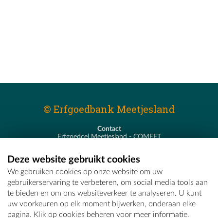
© Erfgoedbank Meetjesland
Contact
Erfgoedcel Meetjesland - COMEET
Pastoor De Nevestraat 8
9900 Eeklo
Deze website gebruikt cookies
T - 09 373 75 96
We gebruiken cookies op onze website om uw
E -
erfgoedcel@comeet.be
gebruikerservaring te verbeteren, om social media tools aan
te bieden en om ons websiteverkeer te analyseren. U kunt
uw voorkeuren op elk moment bijwerken, onderaan elke
pagina. Klik op cookies beheren voor meer informatie.