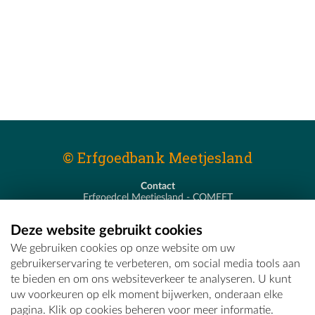
© Erfgoedbank Meetjesland
Contact
Erfgoedcel Meetjesland - COMEET
Pastoor De Nevestraat 8
9900 Eeklo
Deze website gebruikt cookies
T - 09 373 75 96
We gebruiken cookies op onze website om uw
E -
erfgoedcel@comeet.be
gebruikerservaring te verbeteren, om social media tools aan
te bieden en om ons websiteverkeer te analyseren. U kunt
uw voorkeuren op elk moment bijwerken, onderaan elke
pagina. Klik op cookies beheren voor meer informatie.