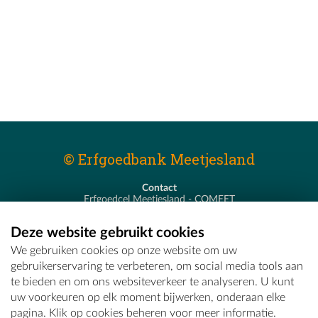
© Erfgoedbank Meetjesland
Contact
Erfgoedcel Meetjesland - COMEET
Pastoor De Nevestraat 8
9900 Eeklo
Deze website gebruikt cookies
T - 09 373 75 96
We gebruiken cookies op onze website om uw
E -
erfgoedcel@comeet.be
gebruikerservaring te verbeteren, om social media tools aan
te bieden en om ons websiteverkeer te analyseren. U kunt
uw voorkeuren op elk moment bijwerken, onderaan elke
pagina. Klik op cookies beheren voor meer informatie.