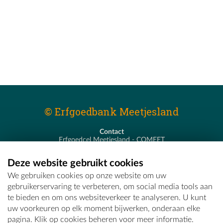
© Erfgoedbank Meetjesland
Contact
Erfgoedcel Meetjesland - COMEET
Pastoor De Nevestraat 8
9900 Eeklo
Deze website gebruikt cookies
T - 09 373 75 96
We gebruiken cookies op onze website om uw
E -
erfgoedcel@comeet.be
gebruikerservaring te verbeteren, om social media tools aan
te bieden en om ons websiteverkeer te analyseren. U kunt
uw voorkeuren op elk moment bijwerken, onderaan elke
pagina. Klik op cookies beheren voor meer informatie.